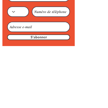
S'abonner
PROJECTION
CINEMA LE SELECT
29 Boulevard Victor Hugo
64500 Saint-Jean-de-Luz
Xabi Garat :