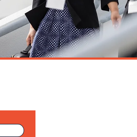
PROJECTION
CINEMA LE SELECT
29 Boulevard Victor Hugo
64500 Saint-Jean-de-Luz