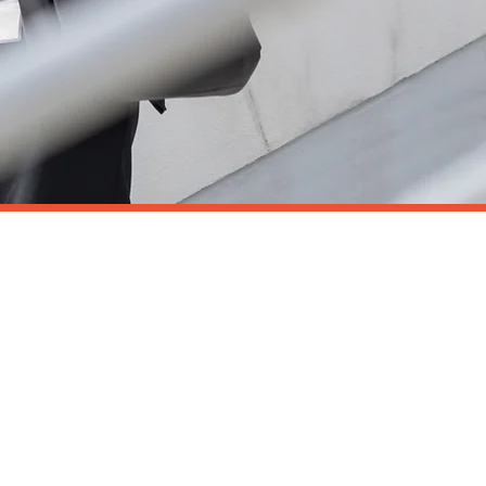
INFORMATIONS :
Office de Tourisme
Tel : 05 59 26 03 16
www.saint-jean-de-luz.com