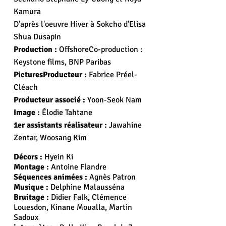
Kamura
D'après l'oeuvre Hiver à Sokcho d'Elisa
Shua Dusapin
Production :
OffshoreCo-production :
Keystone films, BNP Paribas
PicturesProducteur :
Fabrice Préel-
Cléach
Producteur associé :
Yoon-Seok Nam
Image :
Élodie Tahtane
1er assistants réalisateur :
Jawahine
Zentar, Woosang Kim
Décors :
Hyein Ki
Montage :
Antoine Flandre
Séquences animées :
Agnès Patron
Musique :
Delphine Malausséna
Bruitage :
Didier Falk, Clémence
Louesdon, Kinane Moualla, Martin
Sadoux