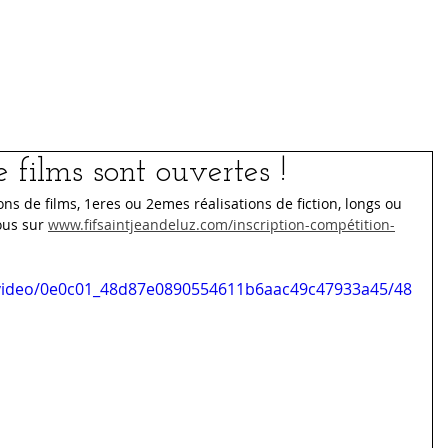
Médias
Archives
e films sont ouvertes !
ons de films, 1eres ou 2emes réalisations de fiction, longs ou 
ous sur 
www.fifsaintjeandeluz.com/inscription-compétition-
m/video/0e0c01_48d87e0890554611b6aac49c47933a45/48