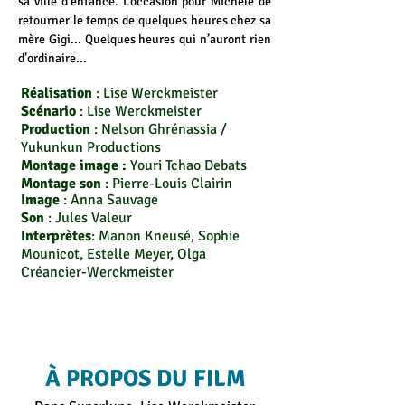
sa ville d’enfance. L’occasion pour Michèle de
retourner le temps de quelques heures chez sa
mère Gigi... Quelques heures qui n’auront rien
d’ordinaire...
Réalisation
: Lise Werckmeister
Scénario
: Lise Werckmeister
Production
: Nelson Ghrénassia /
Yukunkun Productions
Montage image :
Youri Tchao Debats
Montage son
: Pierre-Louis Clairin
Image
: Anna Sauvage
Son
: Jules Valeur
Interprètes
: Manon Kneusé, Sophie
Mounicot, Estelle Meyer, Olga
Créancier-Werckmeister
À PROPOS DU FILM