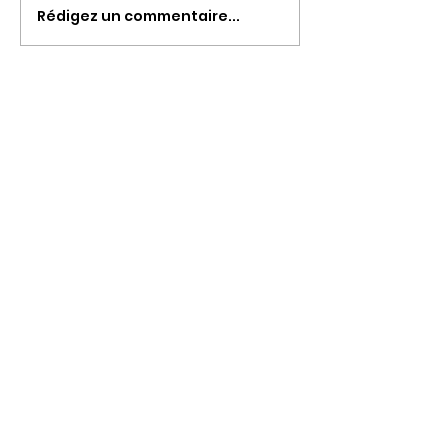
Rédigez un commentaire...
RESTEZ EN CONTACT :
INSCRIPTION NEWS LETTER