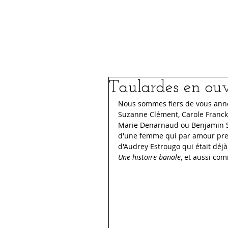
Le Festival
FIFSJDL 2026
Taulardes en ouv
Nous sommes fiers de vous ann
Suzanne Clément, Carole Franck,
Marie Denarnaud ou Benjamin Siks
d'une femme qui par amour pren
d'Audrey Estrougo qui était déj
Une histoire banale
, et aussi co