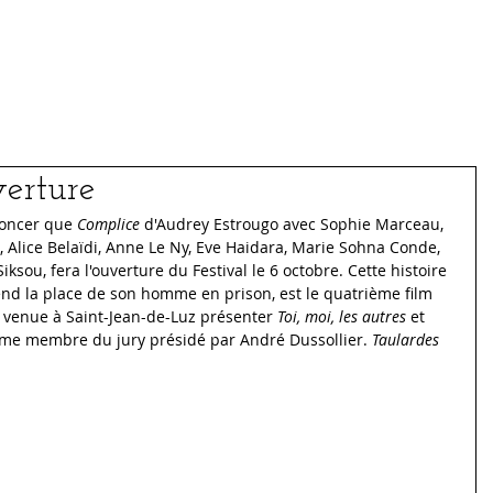
Médias
Archives
erture
oncer que 
Complice
 d'Audrey Estrougo avec Sophie Marceau, 
 Alice Belaïdi, Anne Le Ny, Eve Haidara, Marie Sohna Conde, 
ou, fera l'ouverture du Festival le 6 octobre. Cette histoire 
d la place de son homme en prison, est le quatrième film 
à venue à Saint-Jean-de-Luz présenter 
Toi, moi, les autres
 et
mme membre du jury présidé par André Dussollier. 
Taulardes