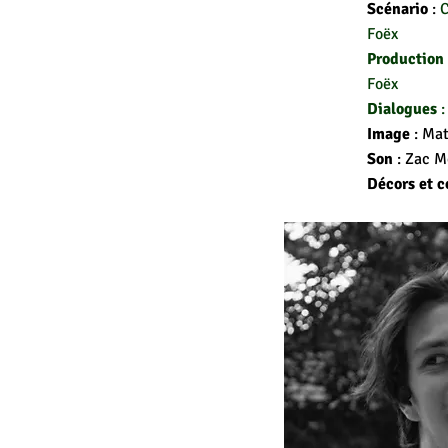
Scénario
:
C
Foëx
Production
Foëx
Dialogues
:
Image
: Ma
Son
: Zac M
Décors et 