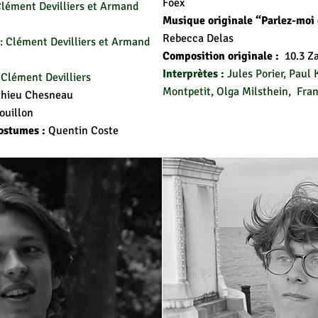
Foëx
lément Devilliers et Armand
Musique originale “Parlez-moi d
Rebecca Delas
: Clément Devilliers et Armand
Composition originale :
10.3 Z
Interprètes :
Jules Porier, Paul 
 Clément Devilliers
Montpetit, Olga Milsthein, Franç
thieu Chesneau
ouillon
costumes :
Quentin Coste