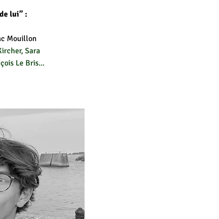
e lui” :
ac Mouillon
Kircher, Sara
ois Le Bris...