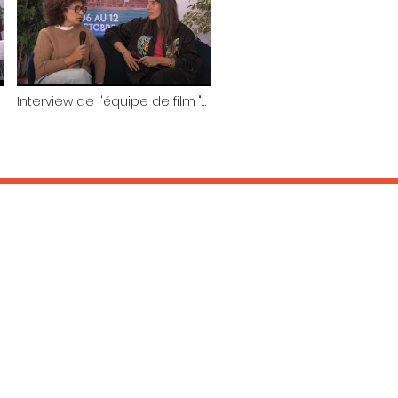
Interview de l'équipe de film "
Sauvons les meubles ", FIF de
Saint-Jean-de-Luz 2025
INFORMATIONS :
Office de Tourisme
Tel : 05 59 26 03 16
www.saint-jean-de-luz.com