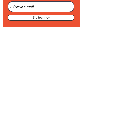
S'abonner
PROJECTION
CINEMA LE SELECT
29 Boulevard Victor Hugo
64500 Saint-Jean-de-Luz
Xabi Garat :
05 59 85 80 81
contact@cineluz.fr
www.cineluz.fr