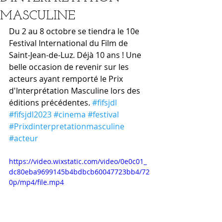
MASCULINE
Du 2 au 8 octobre se tiendra le 10e 
Festival International du Film de 
Saint-Jean-de-Luz. Déjà 10 ans ! Une 
belle occasion de revenir sur les 
acteurs ayant remporté le Prix 
d'Interprétation Masculine lors des 
éditions précédentes. 
#fifsjdl
#fifsjdl2023
#cinema
#festival
#Prixdinterpretationmasculine
#acteur
https://video.wixstatic.com/video/0e0c01_
dc80eba9699145b4bdbcb60047723bb4/72
0p/mp4/file.mp4