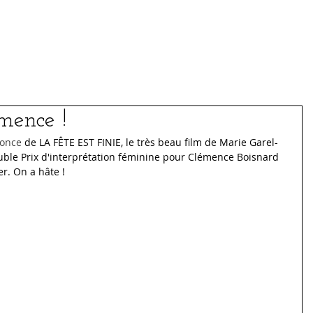
Médias
Archives
mence !
once
 de LA FÊTE EST FINIE, le très beau film de Marie Garel-
ouble Prix d'interprétation féminine pour Clémence Boisnard 
ier. On a hâte !