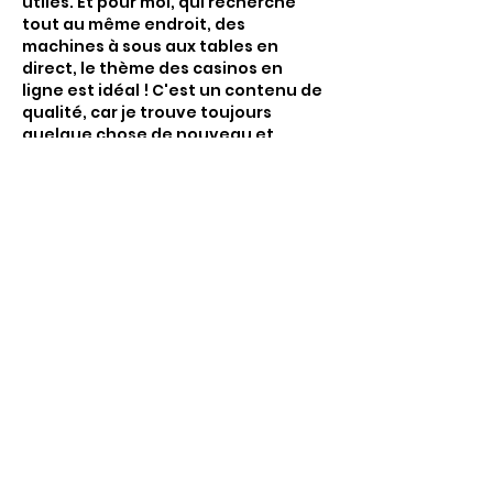
utiles. Et pour moi, qui recherche 
tout au même endroit, des 
machines à sous aux tables en 
direct, le thème des casinos en 
ligne est idéal ! C'est un contenu de 
qualité, car je trouve toujours 
quelque chose de nouveau et 
d'intéressant. Cet article 
https://znaki.fm/fr/casinos/
 m'a 
apporté beaucoup de nouvelles 
connaissances que j'ai hâte de 
mettre en pratique !
Modifié
J'aime
Répondre