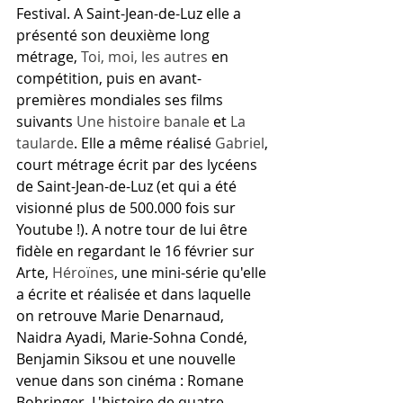
Festival. A Saint-Jean-de-Luz elle a 
présenté son deuxième long 
métrage, 
Toi, moi, les autres
 en 
compétition, puis en avant-
premières mondiales ses films 
suivants 
Une histoire banale 
et 
La 
taularde
. Elle a même réalisé 
Gabriel
, 
court métrage écrit par des lycéens 
de Saint-Jean-de-Luz (et qui a été 
visionné plus de 500.000 fois sur 
Youtube !). A notre tour de lui être 
fidèle en regardant le 16 février sur 
Arte, 
Héroïnes
, une mini-série qu'elle 
a écrite et réalisée et dans laquelle 
on retrouve Marie Denarnaud, 
Naidra Ayadi, Marie-Sohna Condé, 
Benjamin Siksou et une nouvelle 
venue dans son cinéma : Romane 
Bohringer. L'histoire de quatre 